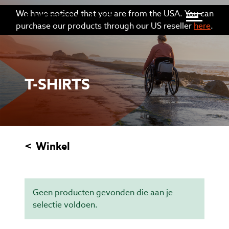
We have noticed that you are from the USA. You can
Menu o
purchase our products through our US reseller
here
.
CATEGORIE:
T-SHIRTS
Winkel
T-SHIRTS
Geen producten gevonden die aan je
selectie voldoen.