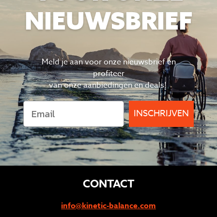
NIEUWSBRIEF
Meld je aan voor onze nieuwsbrief en
profiteer
van
onze aanbiedingen en deals!
INSCHRIJVEN
CONTACT
info@kinetic-balance.com