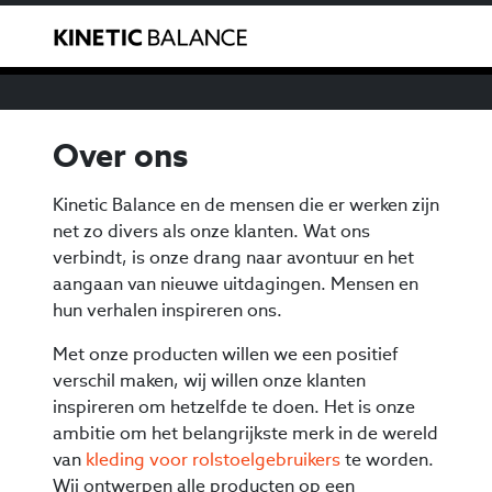
We have noticed that you are from the USA. You can
Menu o
purchase our products through our US reseller
here
.
Over ons
Kinetic Balance en de mensen die er werken zijn
net zo divers als onze klanten. Wat ons
verbindt, is onze drang naar avontuur en het
aangaan van nieuwe uitdagingen. Mensen en
hun verhalen inspireren ons.
Met onze producten willen we een positief
verschil maken, wij willen onze klanten
inspireren om hetzelfde te doen. Het is onze
ambitie om het belangrijkste merk in de wereld
van
kleding voor rolstoelgebruikers
te worden.
Wij ontwerpen alle producten op een