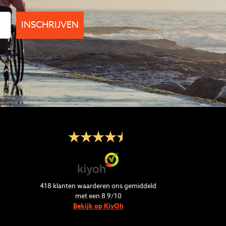
INSCHRIJVEN
418
klanten waarderen ons gemiddeld
met een
8.9
/
10
Bekijk op KiyOh