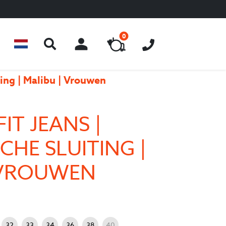
0
ACCOUNT
ting | Malibu | Vrouwen
IT JEANS |
CHE SLUITING |
 VROUWEN
32
33
34
36
38
40