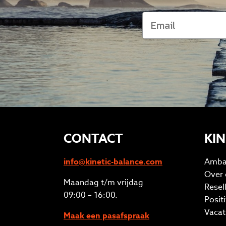
CONTACT
KIN
info@kinetic-balance.com
Amba
Over 
Maandag t/m vrijdag
Resel
09:00 – 16:00.
Posit
Vacat
Maak een pasafspraak