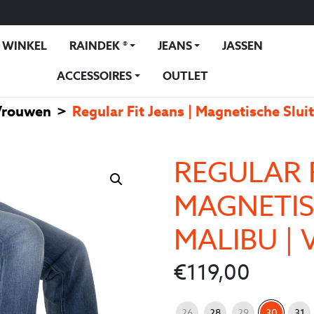
WINKEL
RAINDEK ®
JEANS
JASSEN
ACCESSOIRES
OUTLET
Vrouwen
Regular Fit Jeans | Magnetische Slui
REGULAR F
MAGNETIS
MALIBU |
€
119,00
: 30
Jeans maat
26
28
29
30
31