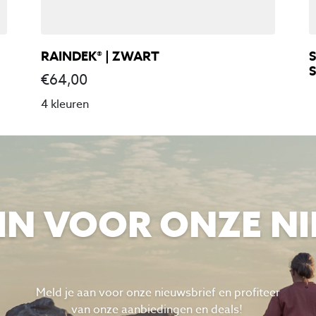
RAINDEK® | ZWART
S
S
€
64,00
4 kleuren
E IN VOOR ONZE N
Meld je aan voor onze nieuwsbrief en profiteer
van
onze aanbiedingen en deals!