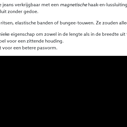
ze jeans verkrijgbaar met een
magnetische
haak-en-lussluiting
luit zonder gedoe.
 ritsen, elastische banden of bungee-touwen. Ze zouden allee
ieke eigenschap om zowel in de lengte als in de breedte uit 
bel voor een zittende houding.
gt voor een betere pasvorm.