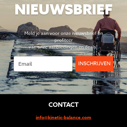
NIEUWSBRIEF
Meld je aan voor onze nieuwsbrief en
profiteer
van
onze aanbiedingen en deals!
INSCHRIJVEN
CONTACT
info@kinetic-balance.com