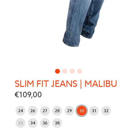
SLIM FIT JEANS | MALIBU
€
109,00
: 30
Jeans maat
24
26
27
28
29
30
31
32
33
34
36
38