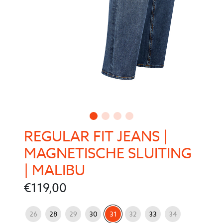
REGULAR FIT JEANS |
MAGNETISCHE SLUITING
| MALIBU
€
119,00
: 31
Jeans maat
26
28
29
30
31
32
33
34