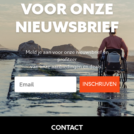
VOOR ONZE
NIEUWSBRIEF
Meld je aan voor onze nieuwsbrief en
profiteer
van
onze aanbiedingen en deals!
INSCHRIJVEN
CONTACT