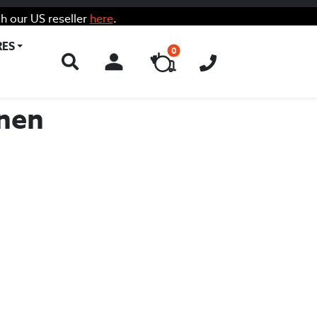
h our US reseller
here
.
RES
0
ACCOUNT
enen