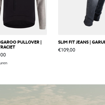
GAROO PULLOVER |
SLIM FIT JEANS | GARU
RACIET
€
109,00
,00
euren