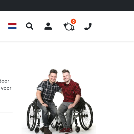
0
ACCOUNT
 door
e voor