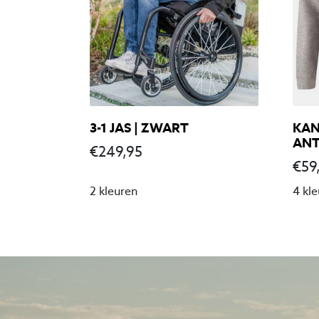
3-1 JAS | ZWART
KAN
ANT
€
249,95
€
59
2 kleuren
4 kl