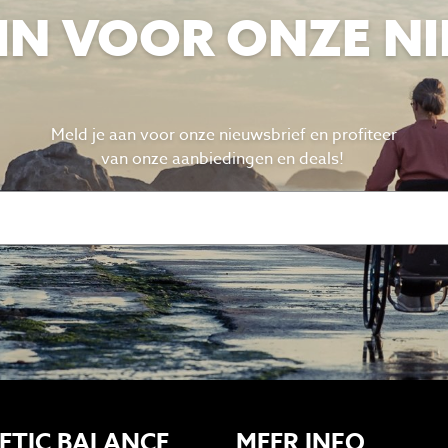
E IN VOOR ONZE N
Meld je aan voor onze nieuwsbrief en profiteer
van
onze aanbiedingen en deals!
ETIC BALANCE
MEER INFO