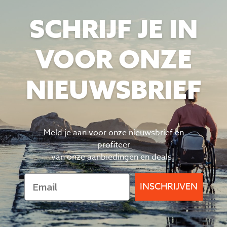
SCHRIJF JE IN
VOOR ONZE
NIEUWSBRIEF
Meld je aan voor onze nieuwsbrief en
profiteer
van
onze aanbiedingen en deals!
INSCHRIJVEN