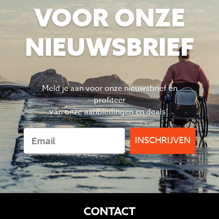
VOOR ONZE
NIEUWSBRIEF
Meld je aan voor onze nieuwsbrief en
profiteer
van
onze aanbiedingen en deals!
INSCHRIJVEN
CONTACT