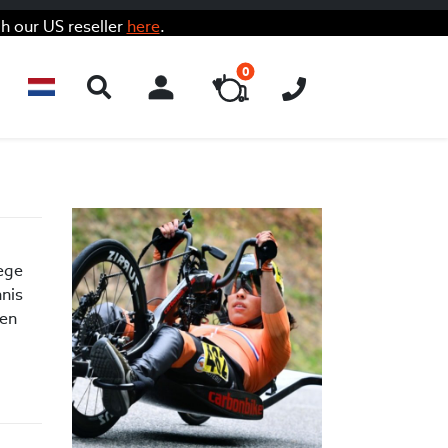
h our US reseller
here
.
0
ACCOUNT
wege
nnis
ien
1