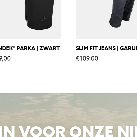
NDEK® PARKA | ZWART
SLIM FIT JEANS | GARU
9,00
€
109,00
E IN VOOR ONZE N