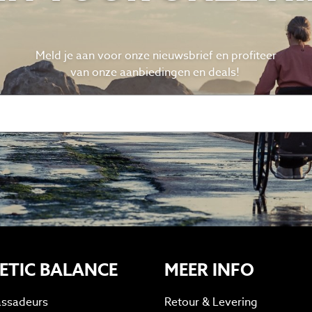
Meld je aan voor onze nieuwsbrief en profiteer
van
onze aanbiedingen en deals!
ETIC BALANCE
MEER INFO
ssadeurs
Retour & Levering