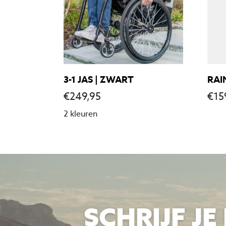
3-1 JAS | ZWART
RAI
€
249,95
€
15
2 kleuren
SCHRIJF J