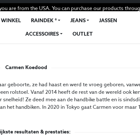
you are from the USA. You can purchase our products throug
WINKEL
RAINDEK ®
JEANS
JASSEN
ACCESSOIRES
OUTLET
d
Carmen Koedood
j haar geboorte, ze had haast en werd te vroeg geboren, van
n een rolstoel. Vanaf 2014 heeft de rest van de wereld ook ke
r snelheid! Ze deed mee aan de handbike battle en is sindsd
van het handbiken. In 2020 in Tokyo gaat Carmen voor maar 
ijkste resultaten & prestaties: